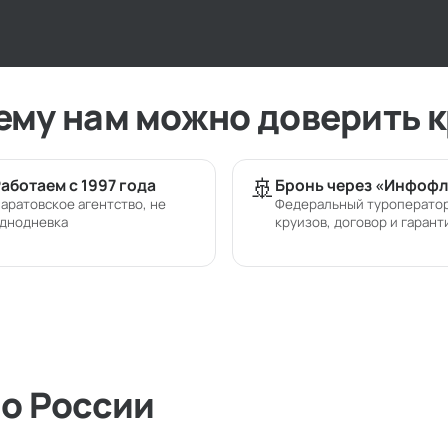
ему нам можно доверить к
🚢
аботаем с 1997 года
Бронь через «Инфофл
аратовское агентство, не
Федеральный туроперато
днодневка
круизов, договор и гарант
по России