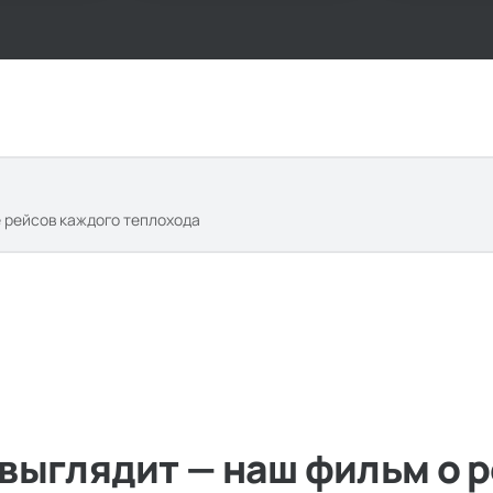
виз.
 большой
отпуск, о котором
рассказывают годами.
е рейсов каждого теплохода
 выглядит — наш фильм о 