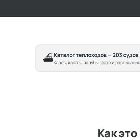
только на берегу.
Классический
круиз мечты.
Каталог теплоходов — 203 судов
⛴️
Класс, каюты, палубы, фото и расписани
Как это