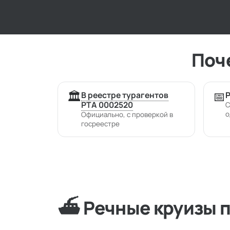
Поч
🏛️
📅
В реестре турагентов
Р
РТА 0002520
С
о
Официально, с проверкой в
госреестре
⛴️ Речные круизы 