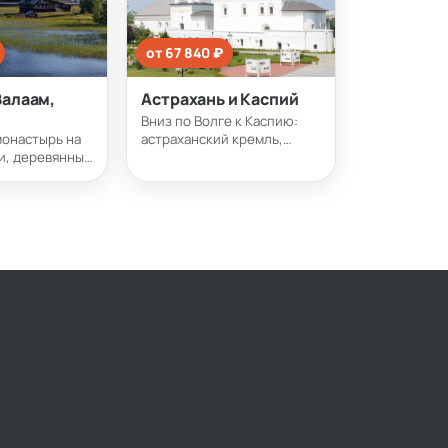
от 67 840 ₽
Валаам,
Астрахань и Каспий
Вниз по Волге к Каспию:
монастырь на
астраханский кремль,
и, деревянные
бескрайняя дельта и
, тихие
розовые поля лотосов.
шхеры и белые
Многие рейсы идут через
й Север с воды
Саратов — на такой круиз
собенно тихо и
можно сесть прямо у нас.