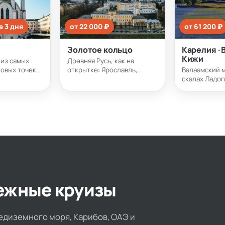
а 3 дня
от 22 000 ₽
от 61 200 ₽
Золотое кольцо
Карелия · 
Кижи
 из самых
Древняя Русь, как на
овых точек
открытке: Ярославль,
Валаамский 
толица
Углич, Кострома, Плёс,
скалах Ладог
Мышкин. Золотые купола,
купола Кижей
 кремлём, а
деревянные набережные и
карельские 
 с
тихие волжские города —
ночи. Русски
ещерой,
всё за одну неспешную
— там, где о
а и
поездку по воде.
красиво.
йсов очень
бежные круизы
редиземного моря, Карибов, ОАЭ и