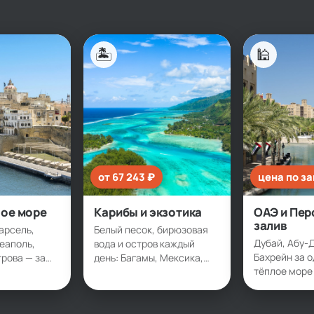
🏝
🕌
от 67 243 ₽
цена по з
ое море
Карибы и экзотика
ОАЭ и Пер
залив
арсель,
Белый песок, бирюзовая
Дубай, Абу-Д
еаполь,
вода и остров каждый
Бахрейн за 
рова — за
день: Багамы, Мексика,
тёплое море
Бермуды. Большие
роскошь как 
 один раз, а
лайнеры Royal Caribbean с
когда у нас 
ода меняются
аквапарками и
без долгих п
ми.
променадами. Тот самый