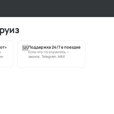
руиз
🆘
от»
Поддержка 24/7 в поездке
р
Если что-то случилось —
ии
звонок, Telegram, MAX