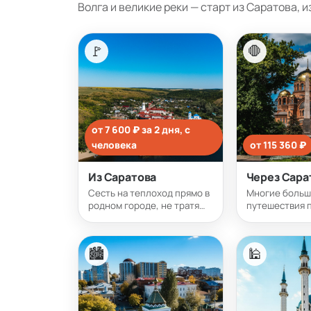
Волга и великие реки — старт из Саратова, 
🚩
🛑
от 7 600 ₽ за 2 дня, с
человека
от 115 360 ₽
Из Саратова
Через Сара
Сесть на теплоход прямо в
Многие боль
родном городе, не тратя
путешествия п
день на дорогу до Москвы
Дону делают 
или Самары. Волга, Кама и
стоянку. Значи
Дон начинаются от нашего
серьёзный ма
🏙
🕌
причала.
сесть (или со
нас, не привя
Москве.