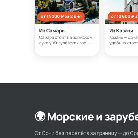
от 14 200 ₽ за 2 дня
от 12 600 ₽ з
Из Самары
Из Казани
Самара стоит на волжской
Казань — одна
луке у Жигулёвских гор —
удобных старт
отсюда одинаково удобно
для круиза: с
идти к Казани и Перми,
Татарстана с
вниз к Астрахани или вверх
белокаменным
к Москве. Большой выбор
дальше — Кама
рейсов на любой бюджет и
Кунгурской п
срок.
Москва, Самар
Астрахань. Ре
много.
🌍 Морские и зару
От Сочи без перелёта за границу — до С