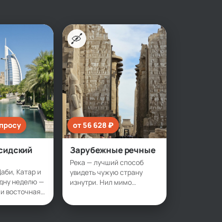
🛶
апросу
от 56 628 ₽
сидский
Зарубежные речные
Река — лучший способ
аби, Катар и
увидеть чужую страну
одну неделю —
изнутри. Нил мимо
 и восточная
древних храмов, Дунай
раз тогда,
через столицы Европы,
зима. Близко,
Меконг и Янцзы сквозь
ерелётов и
азиатскую экзотику.