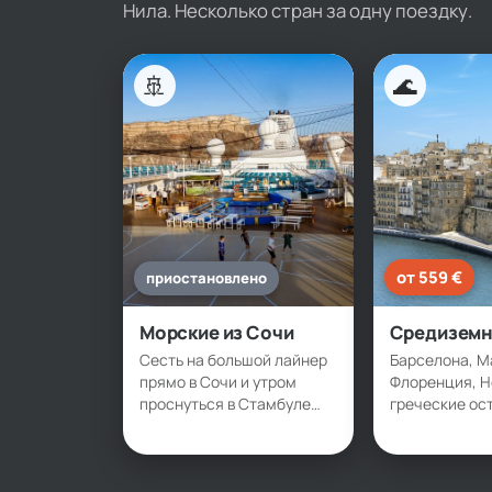
Нила. Несколько стран за одну поездку.
🚢
🌊
от 559 €
приостановлено
Морские из Сочи
Средиземн
Сесть на большой лайнер
Барселона, М
прямо в Сочи и утром
Флоренция, Н
проснуться в Стамбуле
греческие ост
или Трабзоне. Несколько
одну неделю.
стран без единого
Распаковались
перелёта за границу —
страны и гор
загранпаспорт нужен
за бортом са