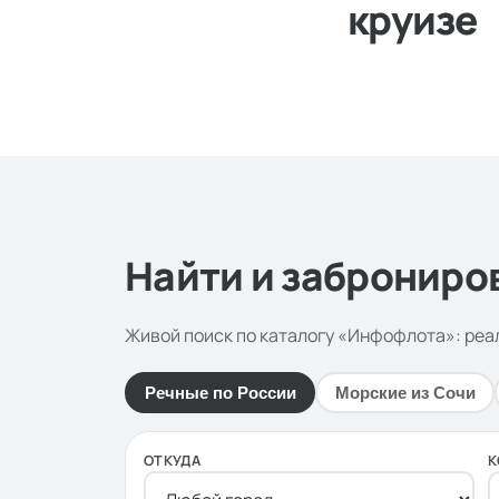
круизе
Круиз Санкт-П
Найти и заброниро
Живой поиск по каталогу «Инфофлота»: реа
Речные по России
Морские из Сочи
ОТКУДА
К