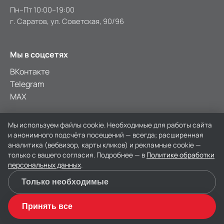
Пн–Пт 10:00–19:00
г. Саратов, ул. Советская, 90/96
Мы в соцсетях
ВКонтакте
Telegram
MAX
★ 4.8 · 207 оценок на Яндексе
Мы используем файлы cookie. Необходимые для работы сайта
и анонимного подсчёта посещений — всегда; расширенная
аналитика (вебвизор, карты кликов) и рекламные cookie —
только с вашего согласия. Подробнее — в
Политике обработки
персональных данных
.
© 2026 Лагуна Тур, Саратов. РТА 0002520.
Политика данных
Согласие
Оферта
Реквизиты
Только необходимые
📞
🤖
Принять все
Позвонить
Спросить Ди