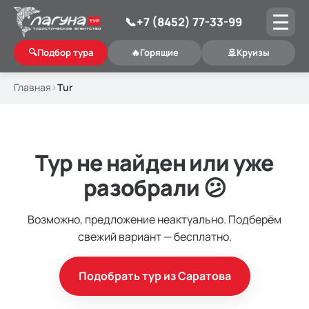
📞
+7 (8452) 77-33-99
🔍
Подбор тура
🔥
Горящие
🚢
Круизы
Главная
Tur
Тур не найден или уже
разобрали 😕
Возможно, предложение неактуально. Подберём
свежий вариант — бесплатно.
Подобрать тур из Саратова