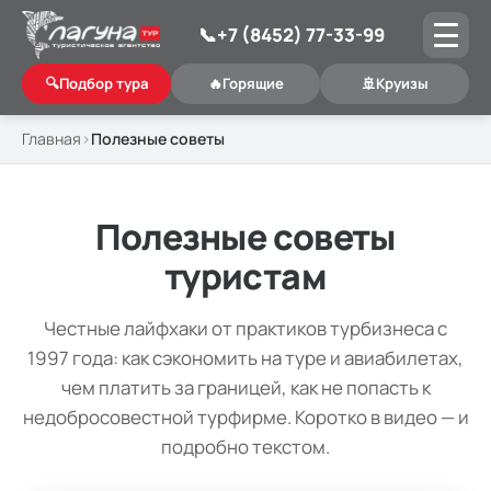
📞
+7 (8452) 77-33-99
🔍
Подбор тура
🔥
Горящие
🚢
Круизы
Главная
Полезные советы
Полезные советы
туристам
Честные лайфхаки от практиков турбизнеса с
1997 года: как сэкономить на туре и авиабилетах,
чем платить за границей, как не попасть к
недобросовестной турфирме. Коротко в видео — и
подробно текстом.