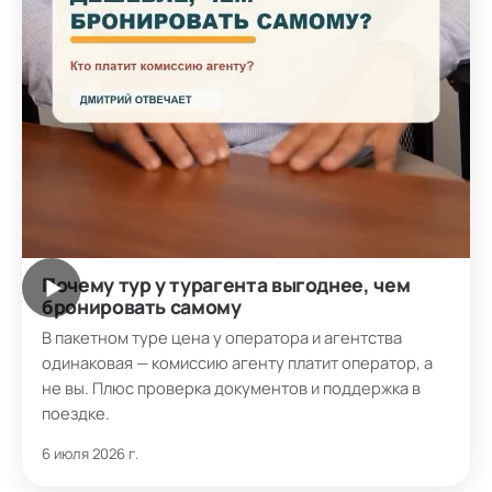
Почему тур у турагента выгоднее, чем
▶
бронировать самому
В пакетном туре цена у оператора и агентства
одинаковая — комиссию агенту платит оператор, а
не вы. Плюс проверка документов и поддержка в
поездке.
6 июля 2026 г.