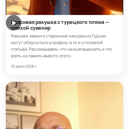
Красивая ракушка с турецкого пляжа —
▶
плохой сувенир
Ракушки, камни и старинные находки из Турции
могут обернуться штрафом, а то и уголовной
статьёй. Рассказываем, что нельзя вывозить и что
взять на память вместо этого.
10 июля 2026 г.