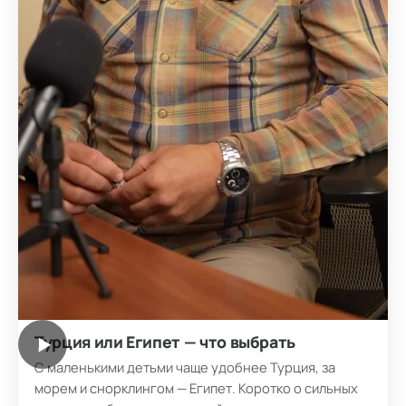
Турция или Египет — что выбрать
▶
С маленькими детьми чаще удобнее Турция, за
морем и снорклингом — Египет. Коротко о сильных