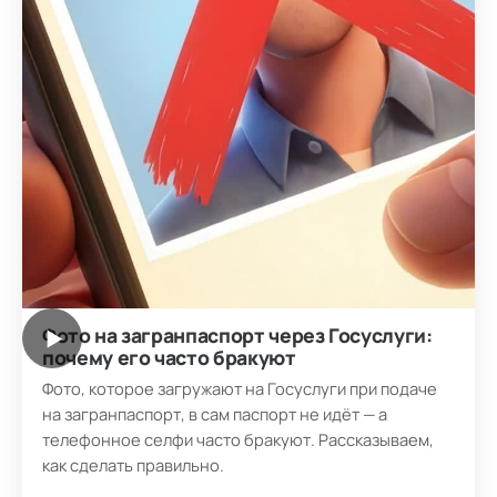
Фото на загранпаспорт через Госуслуги:
▶
почему его часто бракуют
Фото, которое загружают на Госуслуги при подаче
на загранпаспорт, в сам паспорт не идёт — а
телефонное селфи часто бракуют. Рассказываем,
как сделать правильно.