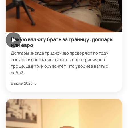
Какую валюту брать за границу: доллары
▶
или евро
Доллары иногда придирчиво проверяют по году
выпуска и состоянию купюр, а евро принимают
проще. Дмитрий объясняет, что удобнее взять с
собой.
9 июля 2026 г.