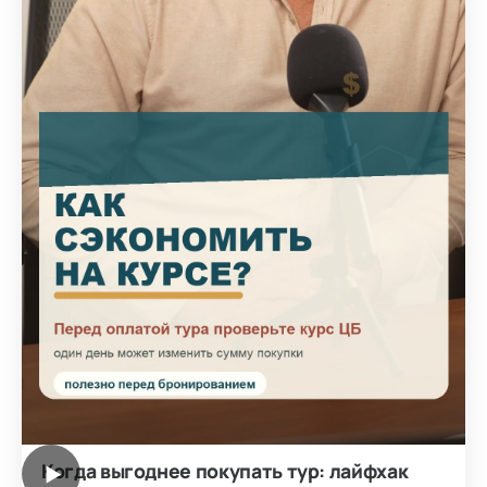
Когда выгоднее покупать тур: лайфхак
▶