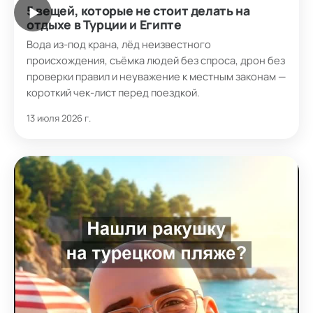
5 вещей, которые не стоит делать на
▶
отдыхе в Турции и Египте
Вода из-под крана, лёд неизвестного
происхождения, съёмка людей без спроса, дрон без
проверки правил и неуважение к местным законам —
короткий чек-лист перед поездкой.
13 июля 2026 г.